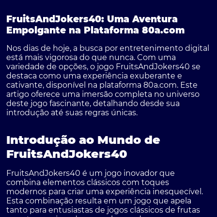
FruitsAndJokers40: Uma Aventura
Empolgante na Plataforma 80a.com
Nos dias de hoje, a busca por entretenimento digital
está mais vigorosa do que nunca. Com uma
variedade de opções, o jogo
FruitsAndJokers40
se
destaca como uma experiência exuberante e
cativante, disponível na plataforma
80a.com
. Este
artigo oferece uma imersão completa no universo
deste jogo fascinante, detalhando desde sua
introdução até suas regras únicas.
Introdução ao Mundo de
FruitsAndJokers40
FruitsAndJokers40
é um jogo inovador que
combina elementos clássicos com toques
modernos para criar uma experiência inesquecível.
Esta combinação resulta em um jogo que apela
tanto para entusiastas de jogos clássicos de frutas