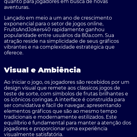
quanto para jogadores em busca de novas
aventuras.
Lançado em meio a um ano de crescimento
exponencial para o setor de jogos online,
FruitsAndJokers40
rapidamente ganhou
popularidade entre usuários da
80a.com
. Sua
atração reside na simplicidade de seus gráficos
vibrantes e na complexidade estratégica que
oferece.
Visual e Ambiência
Ao iniciar o jogo, os jogadores são recebidos por um
design visual que remete aos clássicos jogos de
teste de sorte, com símbolos de frutas brilhantes e
os icônicos coringas. A interface é construída para
ser convidativa e fácil de navegar, apresentando
elementos gráficos que são ao mesmo tempo
tradicionais e modernamente estilizados. Este
equilíbrio é fundamental para manter a atenção dos
jogadores e proporcionar uma experiência
visualmente satisfatória.