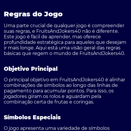
Regras do Jogo
Uma parte crucial de qualquer jogo é compreender
suas regras, e
FruitsAndJokers40
não é diferente.
Este jogo é fácil de aprender, mas oferece
profundidade estratégica para aqueles que desejam
ir mais longe. Aqui está uma visão geral das regras
básicas que regem o mundo de
FruitsAndJokers40
.
Objetivo Principal
O principal objetivo em
FruitsAndJokers40
é alinhar
combinações de símbolos ao longo das linhas de
pagamento para acumular pontos. Para isso, os
jogadores giram os rolos e aguardam pela
combinação certa de frutas e coringas.
Símbolos Especiais
O jogo apresenta uma variedade de símbolos