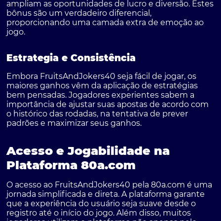
ampliam as oportunidades de lucro e diversão. Estes
bônus são um verdadeiro diferencial,
proporcionando uma camada extra de emoção ao
jogo.
Estrategia e Consistência
Embora
FruitsAndJokers40
seja fácil de jogar, os
maiores ganhos vêm da aplicação de estratégias
bem pensadas. Jogadores experientes sabem a
importância de ajustar suas apostas de acordo com
o histórico das rodadas, na tentativa de prever
padrões e maximizar seus ganhos.
Acesso e Jogabilidade na
Plataforma 80a.com
O acesso ao
FruitsAndJokers40
pela
80a.com
é uma
jornada simplificada e direta. A plataforma garante
que a experiência do usuário seja suave desde o
registro até o início do jogo. Além disso, muitos