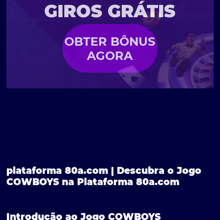
GIROS GRÁTIS
OBTER BÔNUS
AGORA
plataforma 80a.com | Descubra o Jogo
COWBOYS na Plataforma 80a.com
Introdução ao Jogo COWBOYS