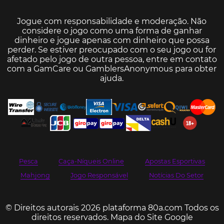
Jogue com responsabilidade e moderação. Não
considere o jogo como uma forma de ganhar
dinheiro e jogue apenas com dinheiro que possa
perder. Se estiver preocupado com o seu jogo ou for
afetado pelo jogo de outra pessoa, entre em contato
com a
GamCare
ou
GamblersAnonymous
para obter
ajuda.
Pesca
Caça-Níqueis Online
Apostas Esportivas
Mahjong
Jogo Responsável
Notícias Do Setor
© Direitos autorais 2026 plataforma 80a.com Todos os
direitos reservados.
Mapa do Site Google