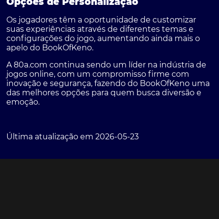
Opções de Personalização
Os jogadores têm a oportunidade de customizar
suas experiências através de diferentes temas e
configurações do jogo, aumentando ainda mais o
apelo do BookOfKeno.
A
80a.com
continua sendo um líder na indústria de
jogos online, com um compromisso firme com
inovação e segurança, fazendo do BookOfKeno uma
das melhores opções para quem busca diversão e
emoção.
Última atualização em 2026-05-23